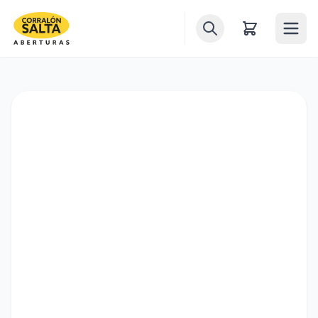
Inicio
Puertas
Ventanas
Ventiluces
Balcones
Portones