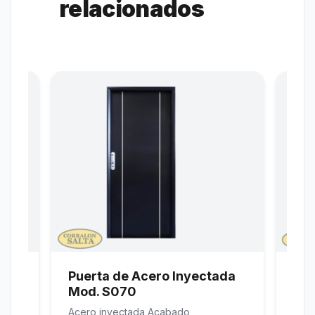
relacionados
da
Puerta de Acero Inyectada
Pue
Mod. I810
Ch
Acero inyectada Acabado
Puer