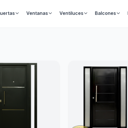
uertas
Ventanas
Ventiluces
Balcones