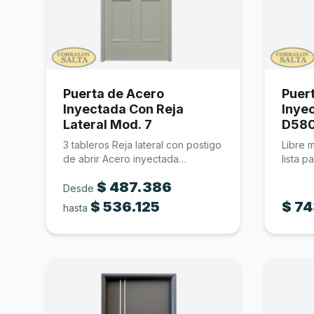
Puerta de Acero
Puer
Inyectada Con Reja
Inye
Lateral Mod. 7
D58
3 tableros Reja lateral con postigo
Libre m
de abrir Acero inyectada…
lista 
Acaba
$
487.386
Desde
$
536.125
$
74
hasta