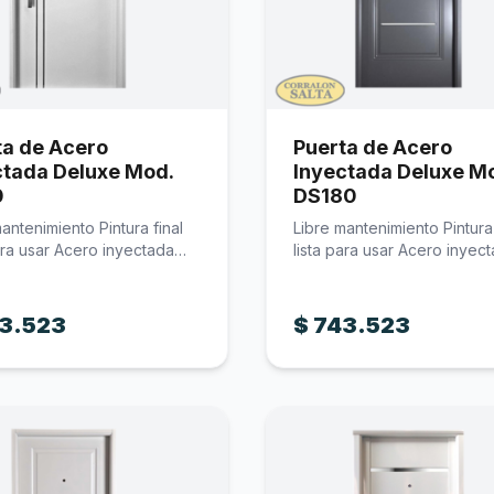
ta de Acero
Puerta de Acero
ctada Deluxe Mod.
Inyectada Deluxe M
0
DS180
antenimiento Pintura final
Libre mantenimiento Pintura 
para usar Acero inyectada
lista para usar Acero inyec
do…
Acabado…
3.523
$
743.523