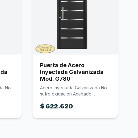
Puerta de Acero
ada
Inyectada Galvanizada
Mod. G780
da No
Acero inyectada Galvanizada No
sufre oxidación Acabado
les…
anticorrosivo negro Detalles…
$
622.620