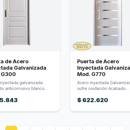
ta de Acero
Puerta de Acero
ctada Galvanizada
Inyectada Galvaniz
 G300
Mod. G770
inyectada galvanizada
Acero inyectada Galvaniza
o anticorrosivo blanco
sufre oxidación Acabado
n de aluminio Cerradura…
anticorrosivo blanco Detal
5.843
$
622.620