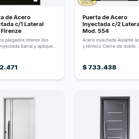
ta de Acero
Puerta de Acero
tada c/1 Lateral
Inyectada c/2 Later
 Firenze
Mod. 554
s plegados Interior liso
Acero inyectada Aislante a
inyectada Barral y apliques
y térmico Cierre de doble
contacto…
2.471
$
733.438