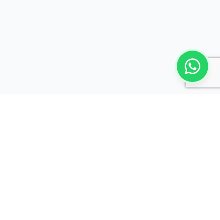
s
Newsletter Técnica
Recibí fichas técnicas y novedades
de Tucumán