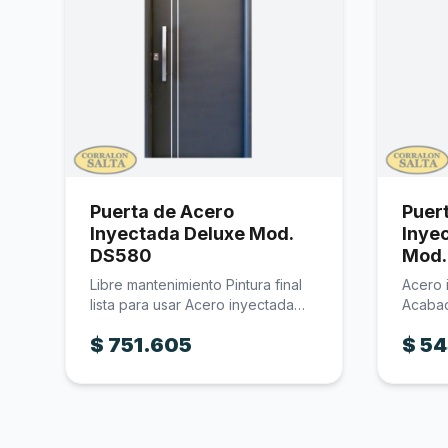
Puerta de Acero
Puer
Inyectada Deluxe Mod.
Inye
DS580
Mod.
Libre mantenimiento Pintura final
Acero 
lista para usar Acero inyectada
Acabad
Acabado…
Manijó
$
751.605
$
54