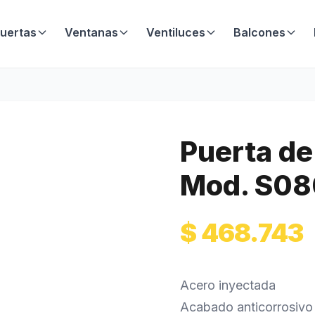
uertas
Ventanas
Ventiluces
Balcones
Puerta de
Mod. S08
$
468.743
Acero inyectada
Acabado anticorrosivo