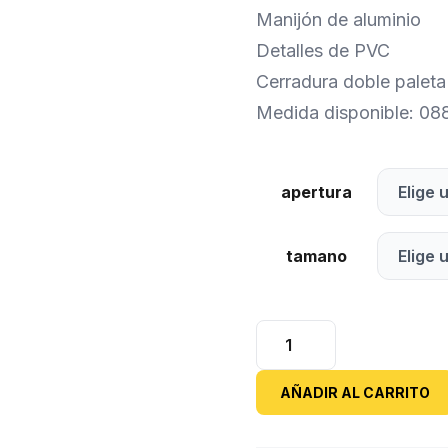
Manijón de aluminio
Detalles de PVC
Cerradura doble paleta
Medida disponible: 088
apertura
tamano
Puerta
de
Acero
AÑADIR AL CARRITO
Inyectada
Mod.