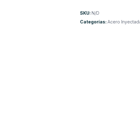
S080
cantidad
SKU:
N/D
Categorías:
Acero Inyectad