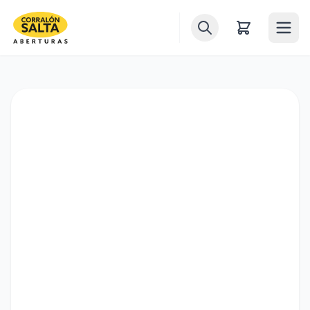
Inicio
Puertas
Ventanas
Ventiluces
Balcones
Portones