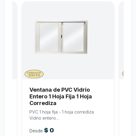
Ventana de PVC Vidrio
Ven
do
Entero 1 Hoja Fija 1 Hoja
Cor
Corrediza
as
Alum
Cier
PVC 1 hoja fija - 1 hoja corrediza
Vidrio entero…
$
0
Desde
Des