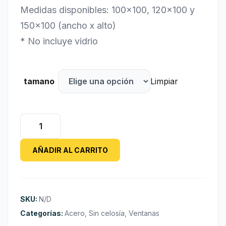
Medidas disponibles: 100×100, 120×100 y
150×100 (ancho x alto)
* No incluye vidrio
tamano
Limpiar
Ventana
de
Chapa
AÑADIR AL CARRITO
Corrediza
Pesada
Con
Rejas
SKU:
N/D
cantidad
Categorías:
Acero
,
Sin celosía
,
Ventanas