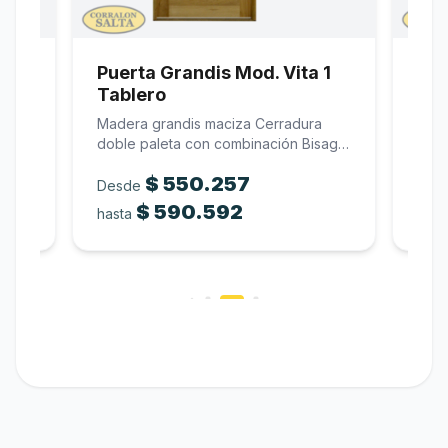
0
Puerta Grandis Mod. Vita 1
Pue
Tablero
Ma
ada
Madera grandis maciza Cerradura
Puer
…
doble paleta con combinación Bisagra
made
tipo…
$
550.257
Desde
$
590.592
$
8
hasta