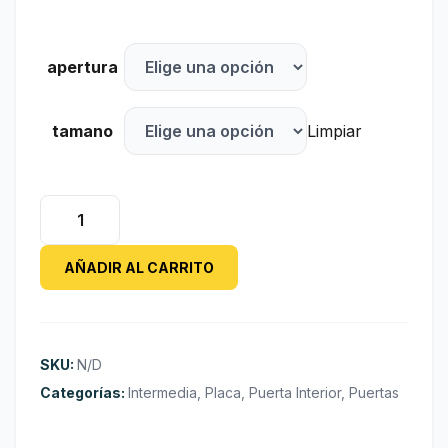
apertura
tamano
Limpiar
Puerta
Interior
Oblak
AÑADIR AL CARRITO
Moldeada
Camden
2T
PCI
SKU:
N/D
M/M
Categorías:
Intermedia
,
Placa
,
Puerta Interior
,
Puertas
cantidad