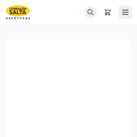
Inicio
Puertas
Ventanas
Ventiluces
Balcones
Portones