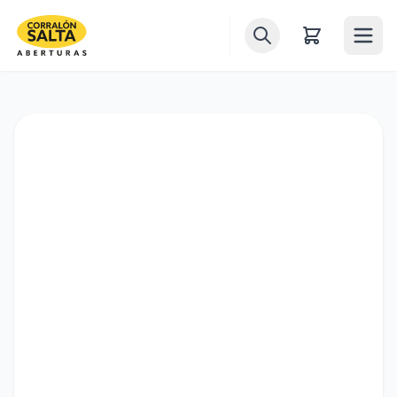
Inicio
Puertas
Ventanas
Ventiluces
Balcones
Portones