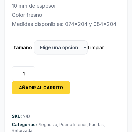
10 mm de espesor
Color fresno
Medidas disponibles: 074×204 y 084×204
tamano
Limpiar
Plegadiza
de
PVC
AÑADIR AL CARRITO
Reforzada
10
mm
Color
SKU:
N/D
Fresno
Categorías:
Plegadiza
,
Puerta Interior
,
Puertas
,
cantidad
Reforzada