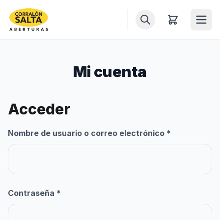
Inicio
Mi cuenta
Puertas
Ventanas
Acceder
Ventiluces
Obligatorio
Nombre de usuario o correo electrónico
*
Balcones
Portones
Obligatorio
Contraseña
*