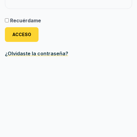
Revestimientos
Recuérdame
Carrito
0
ACCESO
¿Olvidaste la contraseña?