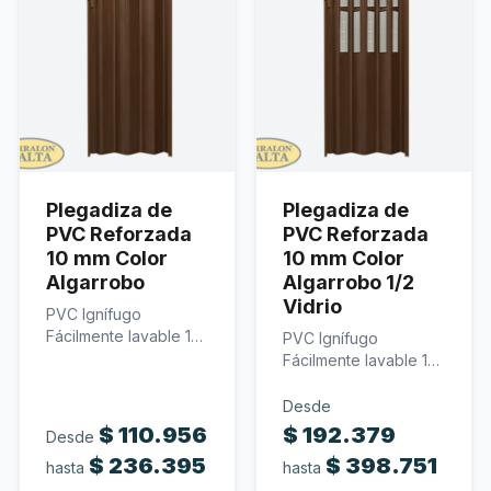
Revestimientos
Carrito
0
Plegadiza de
Plegadiza de
PVC Reforzada
PVC Reforzada
10 mm Color
10 mm Color
Algarrobo
Algarrobo 1/2
Vidrio
PVC Ignífugo
Fácilmente lavable 10
PVC Ignífugo
mm de espesor Color
Fácilmente lavable 10
algarrobo…
mm de espesor
Policarbonato
Desde
traslúcido…
$
110.956
$
192.379
Desde
$
236.395
$
398.751
hasta
hasta