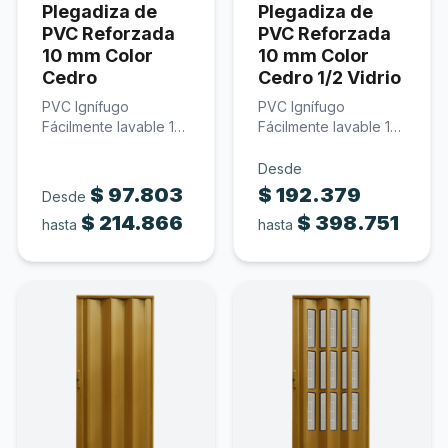
Plegadiza de
Plegadiza de
PVC Reforzada
PVC Reforzada
10 mm Color
10 mm Color
Cedro
Cedro 1/2 Vidrio
PVC Ignífugo
PVC Ignífugo
Fácilmente lavable 10
Fácilmente lavable 10
mm de espesor Color
mm de espesor
cedro…
Policarbonato
Desde
traslúcido…
$
97.803
$
192.379
Desde
$
214.866
$
398.751
hasta
hasta