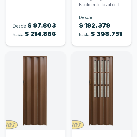
mm de espesor Color
Fácilmente lavable 10
blanco…
mm de espesor
Policarbonato
Desde
traslúcido…
$
97.803
$
192.379
Desde
$
214.866
$
398.751
hasta
hasta