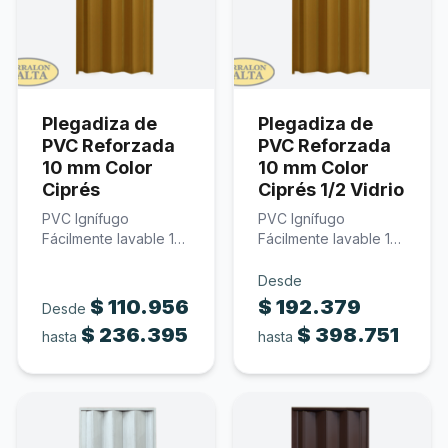
Plegadiza de
Plegadiza de
PVC Reforzada
PVC Reforzada
10 mm Color
10 mm Color
Ciprés
Ciprés 1/2 Vidrio
PVC Ignífugo
PVC Ignífugo
Fácilmente lavable 10
Fácilmente lavable 10
mm de espesor Color
mm de espesor
ciprés…
Policarbonato
Desde
traslúcido…
$
110.956
$
192.379
Desde
$
236.395
$
398.751
hasta
hasta