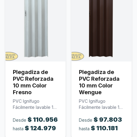
Plegadiza de
Plegadiza de
PVC Reforzada
PVC Reforzada
10 mm Color
10 mm Color
Fresno
Wengue
PVC Ignífugo
PVC Ignífugo
Fácilmente lavable 10
Fácilmente lavable 10
mm de espesor Color
mm de espesor Color
$
110.956
$
97.803
fresno…
wengue…
Desde
Desde
$
124.979
$
110.181
hasta
hasta