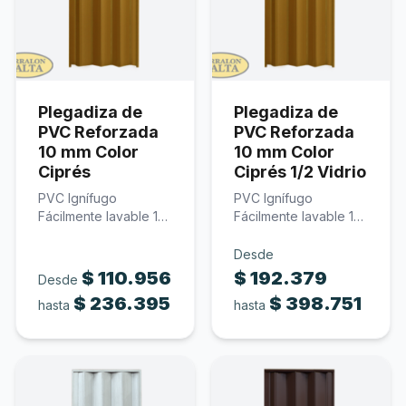
Plegadiza de
Plegadiza de
PVC Reforzada
PVC Reforzada
10 mm Color
10 mm Color
Ciprés
Ciprés 1/2 Vidrio
PVC Ignífugo
PVC Ignífugo
Fácilmente lavable 10
Fácilmente lavable 10
mm de espesor Color
mm de espesor
ciprés…
Policarbonato
Desde
traslúcido…
$
110.956
$
192.379
Desde
$
236.395
$
398.751
hasta
hasta