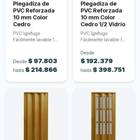
Plegadiza de
Plegadiza de
PVC Reforzada
PVC Reforzada
10 mm Color
10 mm Color
Cedro
Cedro 1/2 Vidrio
PVC Ignífugo
PVC Ignífugo
Fácilmente lavable 10
Fácilmente lavable 10
mm de espesor Color
mm de espesor
cedro…
Policarbonato
Desde
traslúcido…
$
97.803
$
192.379
Desde
$
214.866
$
398.751
hasta
hasta