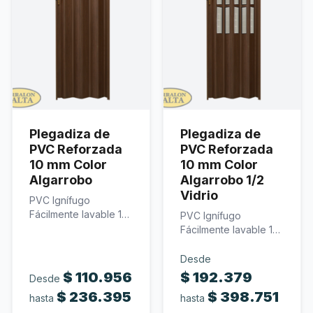
Revestimientos
Carrito
0
Plegadiza de
Plegadiza de
PVC Reforzada
PVC Reforzada
10 mm Color
10 mm Color
Algarrobo
Algarrobo 1/2
Vidrio
PVC Ignífugo
Fácilmente lavable 10
PVC Ignífugo
mm de espesor Color
Fácilmente lavable 10
algarrobo…
mm de espesor
Policarbonato
Desde
traslúcido…
$
110.956
$
192.379
Desde
$
236.395
$
398.751
hasta
hasta