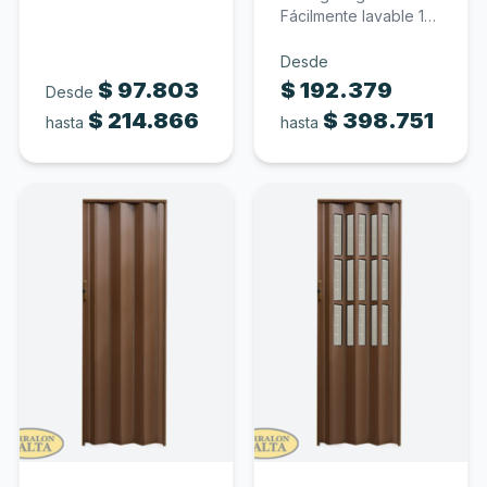
mm de espesor Color
Fácilmente lavable 10
blanco…
mm de espesor
Policarbonato
Desde
traslúcido…
$
97.803
$
192.379
Desde
$
214.866
$
398.751
hasta
hasta