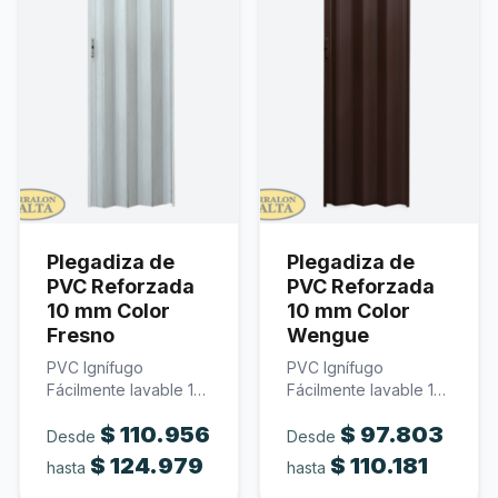
Plegadiza de
Plegadiza de
PVC Reforzada
PVC Reforzada
10 mm Color
10 mm Color
Fresno
Wengue
PVC Ignífugo
PVC Ignífugo
Fácilmente lavable 10
Fácilmente lavable 10
mm de espesor Color
mm de espesor Color
$
110.956
$
97.803
fresno…
wengue…
Desde
Desde
$
124.979
$
110.181
hasta
hasta