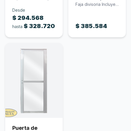
cerradura Incluye
Faja divisoria Incluye
vidrio…
Desde
cerradura Incluye
vidrio…
$
294.568
$
328.720
$
385.584
hasta
Puerta de