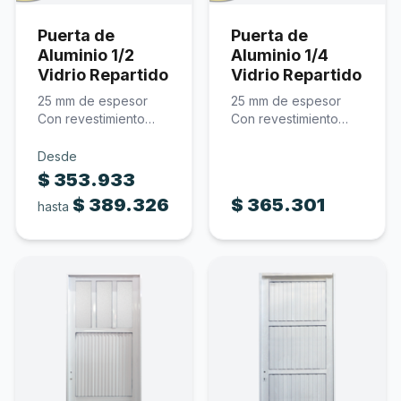
Revestimientos
Puerta de
Puerta de
Aluminio 1/2
Aluminio 1/4
Carrito
0
Vidrio Repartido
Vidrio Repartido
25 mm de espesor
25 mm de espesor
Con revestimiento
Con revestimiento
acanalado Incluye
acanalado Incluye
cerradura Incluye…
cerradura Incluye…
Desde
$
353.933
$
389.326
$
365.301
hasta