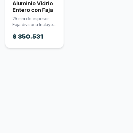
Aluminio Vidrio
Entero con Faja
25 mm de espesor
Faja divisoria Incluye
cerradura Incluye
$
350.531
vidrio…