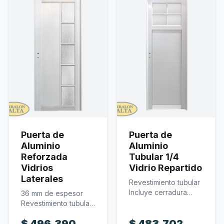
Puerta de
Puerta de
Aluminio
Aluminio
Reforzada
Tubular 1/4
Vidrios
Vidrio Repartido
Laterales
Revestimiento tubular
Incluye cerradura
36 mm de espesor
Incluye vidrio
Revestimiento tubular
Medidas disponibles:
reforzado Incluye
$
496.390
$
483.702
070x200 y…
cerradura Incluye…