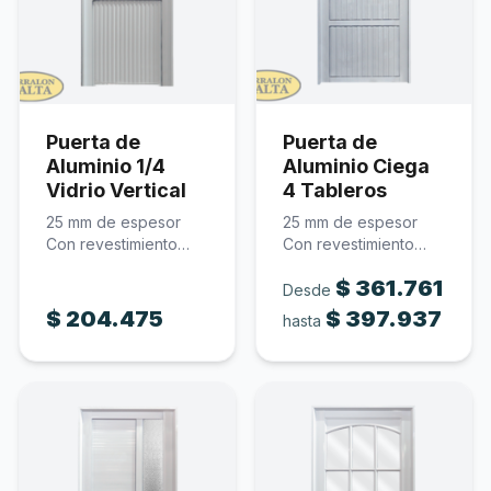
Puerta de
Puerta de
Aluminio 1/4
Aluminio Ciega
Vidrio Vertical
4 Tableros
25 mm de espesor
25 mm de espesor
Con revestimiento
Con revestimiento
acanalado Incluye
acanalado Incluye
$
361.761
cerradura Incluye…
cerradura Medidas…
Desde
$
204.475
$
397.937
hasta