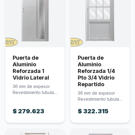
Puerta de
Puerta de
Aluminio
Aluminio
Reforzada 1
Reforzada 1/4
Vidrio Lateral
Pto 3/4 Vidrio
Repartido
36 mm de espesor
Revestimiento tubular
36 mm de espesor
reforzado Incluye
Revestimiento tubular
cerradura Incluye…
reforzado Incluye
$
279.623
$
322.315
cerradura Incluye…