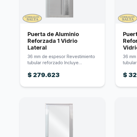
Puerta de Aluminio
Puer
Reforzada 1 Vidrio
Refor
Lateral
Vidri
36 mm de espesor Revestimiento
36 mm 
tubular reforzado Incluye
tubula
cerradura Incluye…
cerrad
$
279.623
$
32