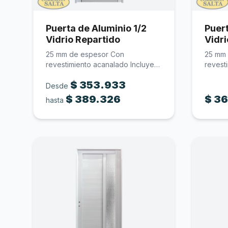
Puerta de Aluminio 1/2
Puert
Vidrio Repartido
Vidri
25 mm de espesor Con
25 mm
revestimiento acanalado Incluye
revest
cerradura Incluye…
cerrad
$
353.933
Desde
$
389.326
$
36
hasta