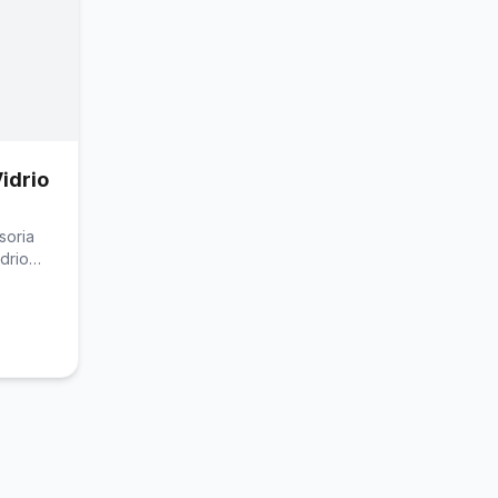
idrio
soria
idrio…