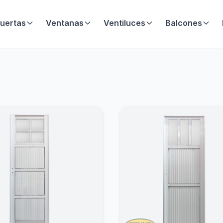
uertas
Ventanas
Ventiluces
Balcones