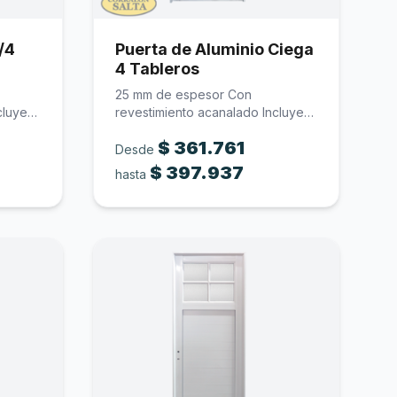
/4
Puerta de Aluminio Ciega
4 Tableros
25 mm de espesor Con
cluye
revestimiento acanalado Incluye
cerradura Medidas…
$
361.761
Desde
$
397.937
hasta